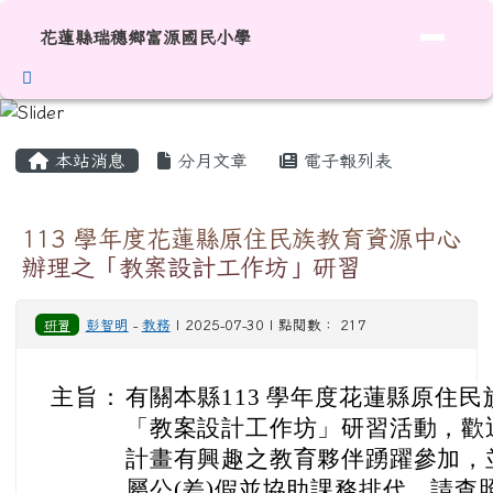
花蓮縣瑞穗鄉富源國民小學
跳至主內容區
花蓮縣瑞穗鄉富源國民小學
頁尾區域
主內容區域
本站消息
分月文章
電子報列表
113 學年度花蓮縣原住民族教育資源中心
辦理之「教案設計工作坊」研習
研習
彭智明
-
教務
| 2025-07-30 | 點閱數： 217
主旨：
有關本縣113 學年度花蓮縣原住
「教案設計工作坊」研習活動，歡
計畫有興趣之教育夥伴踴躍參加，
屬公(差)假並協助課務排代，請查