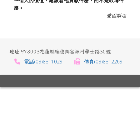
一個人的價值，應該看他貢獻什麼，而不是取得什
麼。
愛因斯坦
地址:978003花蓮縣瑞穗鄉富源村學士路30號
電話(03)8811029
傳真(03)8812269