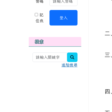
密碼
記
登入
住我
二
搜索
三
search
進階搜尋
四