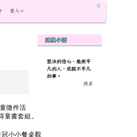
介
登入
右邊區域內容
隨機小語
堅決的信心，能使平
凡的人，成就不平凡
的事。
佚名
兒童徵件活
得童書套組。
桂冠小小餐桌觀