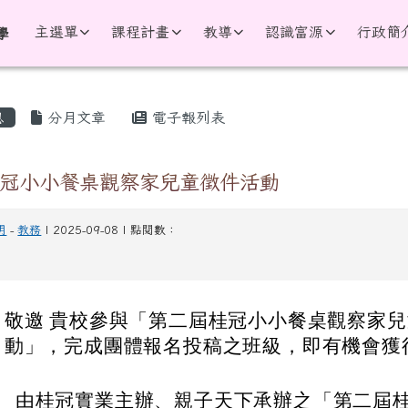
學
主選單
課程計畫
教導
認識富源
行政簡
學
區域
息
分月文章
電子報列表
冠小小餐桌觀察家兒童徵件活動
明
-
教務
| 2025-09-08 | 點閱數：
：
敬邀 貴校參與「第二屆桂冠小小餐桌觀察家
動」，完成團體報名投稿之班級，即有機會獲
：
、
由桂冠實業主辦、親子天下承辦之「第二屆