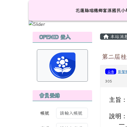
跳至主內容區
花蓮縣瑞穗鄉富源國民小
花蓮縣瑞穗鄉富源國民小
頁尾區域
主內容
左邊區域內容
本站消
OPENID 登入
第二屆桂
公告
彭智
305
會員登錄
主旨
帳號
說明
一