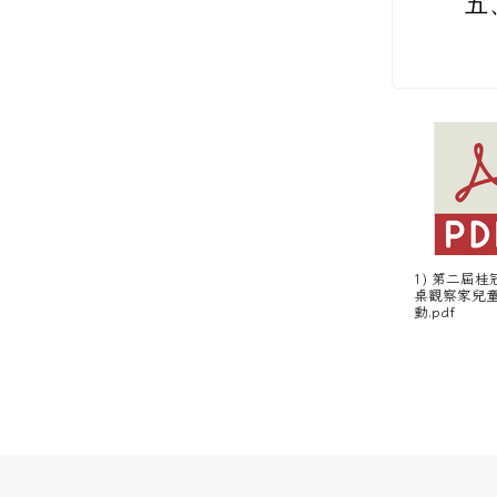
五
1) 第二屆
桌觀察家兒
動.pdf