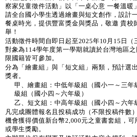
察家兒童徵件活動」以「一桌心意 一餐溫暖
請全台國小學生透過繪畫與短文創作，設計
餐桌時光，提供豐富獎金與獎品，敬邀 貴校
舉！
、
活動徵件時間自即日起至2025年10月15日（三
對象為114學年度第一學期就讀於台灣地區
限國籍皆可參加。
、
分為「繪畫組」與「短文組」兩類，預計選出
獎者。
甲、繪畫組：中低年級組（國小一～三年
級組（國小四～六年級）
乙、短文組：中高年級組（國小四～六年
、
凡完成團體報名且投稿成功（不限投稿件數
機會獲得價值新台幣2,000元之童書套組，
或學生獎勵。