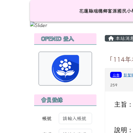
跳至主內容區
花蓮縣瑞穗鄉富源國民小
花蓮縣瑞穗鄉富源國民小
頁尾區域
主內容
左邊區域內容
本站消
OPENID 登入
「114
公告
彭智
259
會員登錄
主旨
帳號
說明