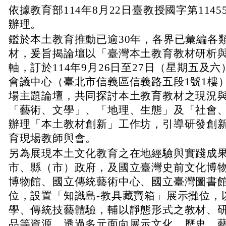
、
依據教育部114年8月22日臺教授國字第11455
辦理。
、
鑑於本土教育推動已逾30年，各界已彙編各
材，爰旨揭論壇以「臺灣本土教育教材研析
軸，訂於114年9月26日至27日（星期五及
會議中心（臺北市信義區信義路五段1號1樓
場主題論壇，共同探討本土教育教材之現況
「藝術、文學」、「地理、生態」及「社會、
辦理「本土教材創新」工作坊，引導研發創
育現場教師與會。
、
另為展現本土文化教育之在地經驗與實踐成
市、縣（市）政府，及國立臺灣史前文化博
博物館、國立傳統藝術中心、國立臺灣圖書館
位，設置「知識島-教具藏寶箱」展示攤位，
學、傳統技藝體驗，輔以靜態形式之教材、
品等資源，透過多元面向展示文化、歷史、