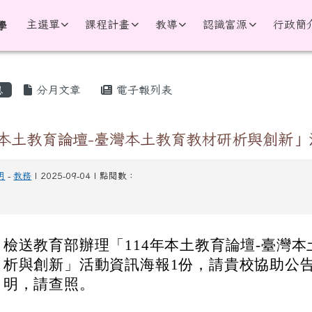
學
主選單
課程計畫
教導
認識富源
行政簡
學
區域
息
分月文章
電子報列表
年本土教育論壇-臺灣本土教育教材研析與創新」
明
-
教務
| 2025-09-04 | 點閱數：
：
檢送教育部辦理「114年本土教育論壇-臺灣
析與創新」活動資訊海報1份，請貴校協助公
明，請查照。
：