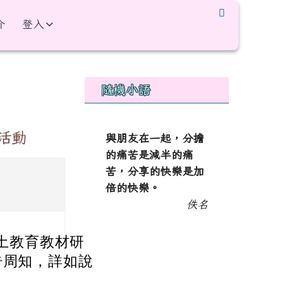
介
登入
右邊區域內容
隨機小語
活動
與朋友在一起，分擔
的痛苦是減半的痛
苦，分享的快樂是加
倍的快樂。
佚名
本土教育教材研
告周知，詳如說