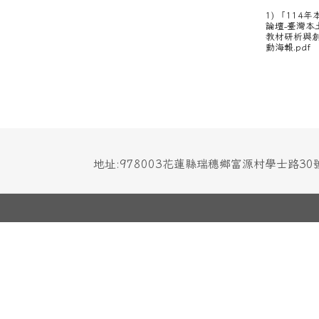
1) 「114
論壇-臺灣本
教材研析與
動海報.pdf
地址:978003花蓮縣瑞穗鄉富源村學士路3