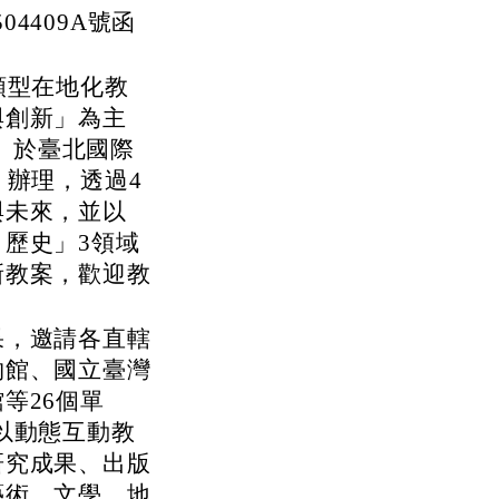
04409A號函
類型在地化教
與創新」為主
六）於臺北國際
）辦理，透過4
與未來，並以
歷史」3領域
新教案，歡迎教
果，邀請各直轄
物館、國立臺灣
等26個單
以動態互動教
研究成果、出版
藝術、文學、地