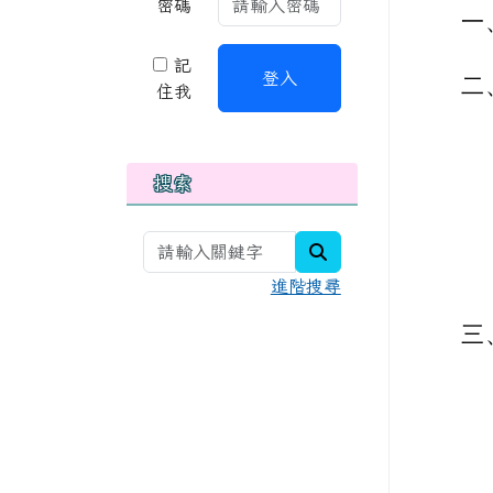
密碼
一
記
登入
二
住我
搜索
search
進階搜尋
三