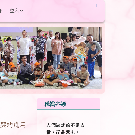
介
登入
右邊區域內容
隨機小語
次契約進用
人們缺乏的不是力
果
量，而是意志。