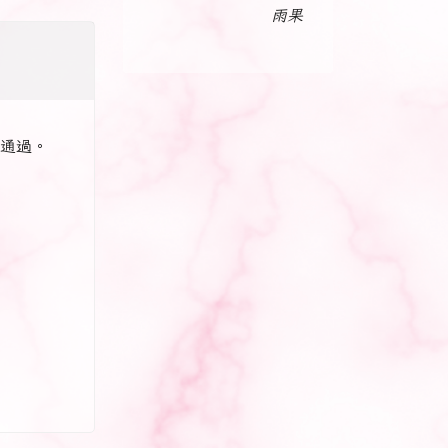
雨果
議通過。