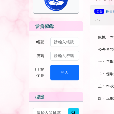
公告
徐任
282
會員登錄
依據：本校
帳號
公告事項
密碼
一、正取
記
登入
二、備取
住我
三、本次
搜索
四、正取
search