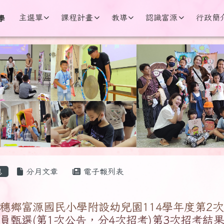
學
主選單
課程計畫
教導
認識富源
行政簡
學
區域
息
分月文章
電子報列表
穗鄉富源國民小學附設幼兒園114學年度第2
員甄選(第1次公告，分4次招考)第3次招考結