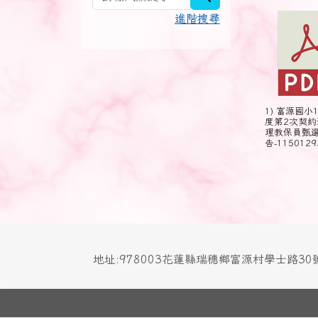
進階搜尋
1) 富源國小
度第2次契約
理教保員甄
告-1150129.
地址:978003花蓮縣瑞穗鄉富源村學士路3