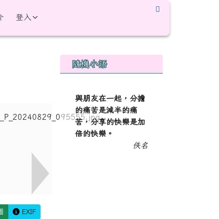
介
登入
右邊區域內容
隨機小語
與朋友在一起，分擔
的痛苦是減半的痛
苦，分享的快樂是加
倍的快樂。
佚名
圖
EXIF