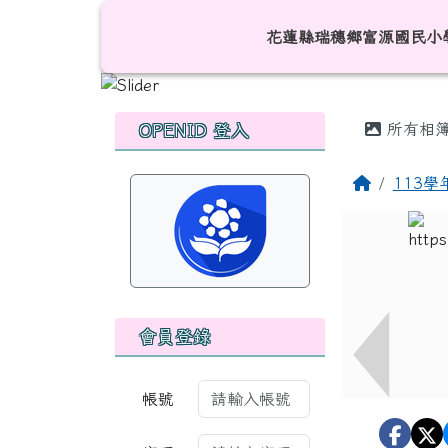
跳至主內容區
花蓮縣瑞穗鄉富源國民小
花蓮縣瑞穗鄉富源國民小
頁尾區域
主內容
左邊區域內容
所有相
OPENID 登入
回首頁
113
會員登錄
帳號