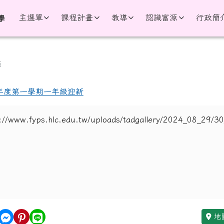
學
主選單
課程計畫
教導
認識富源
行政簡
學
區域
簿
學年度第一學期一年級迎新
地