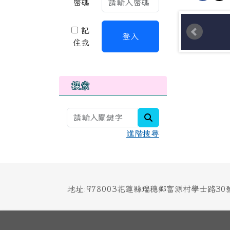
密碼
記
登入
住我
搜索
search
進階搜尋
地址:978003花蓮縣瑞穗鄉富源村學士路3