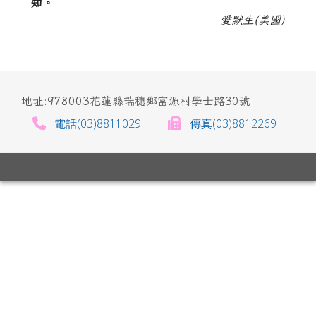
知。
愛默生(美國)
地址:978003花蓮縣瑞穗鄉富源村學士路30號
電話(03)8811029
傳真(03)8812269