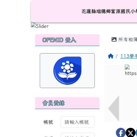
跳至主內容區
花蓮縣瑞穗鄉富源國民小
花蓮縣瑞穗鄉富源國民小
頁尾區域
主內容
左邊區域內容
所有相
OPENID 登入
回首頁
113
會員登錄
帳號