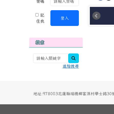
密碼
記
登入
住我
搜索
search
進階搜尋
地址:978003花蓮縣瑞穗鄉富源村學士路3