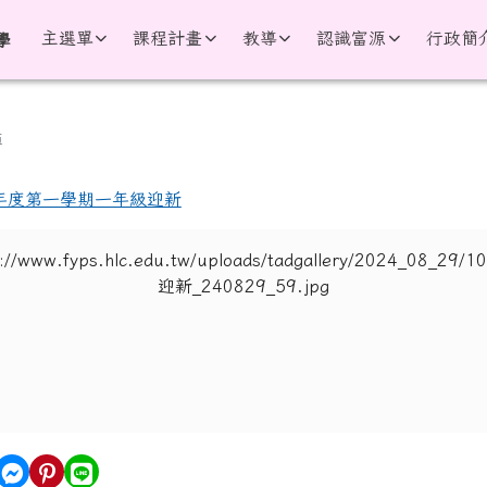
學
主選單
課程計畫
教導
認識富源
行政簡
學
區域
簿
學年度第一學期一年級迎新