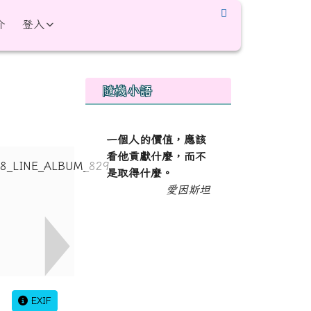
介
登入
右邊區域內容
隨機小語
一個人的價值，應該
看他貢獻什麼，而不
是取得什麼。
愛因斯坦
EXIF