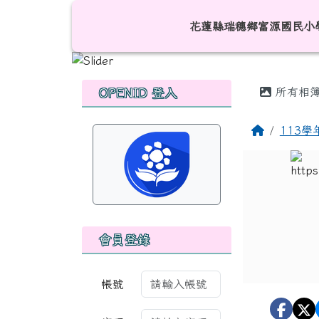
跳至主內容區
花蓮縣瑞穗鄉富源國民小
花蓮縣瑞穗鄉富源國民小
頁尾區域
主內容
左邊區域內容
所有相
OPENID 登入
回首頁
113
會員登錄
帳號