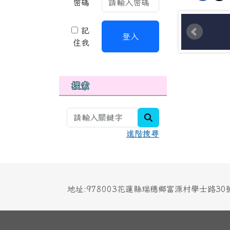
密碼
記
登入
住我
搜索
search
進階搜尋
地址:978003花蓮縣瑞穗鄉富源村學士路3