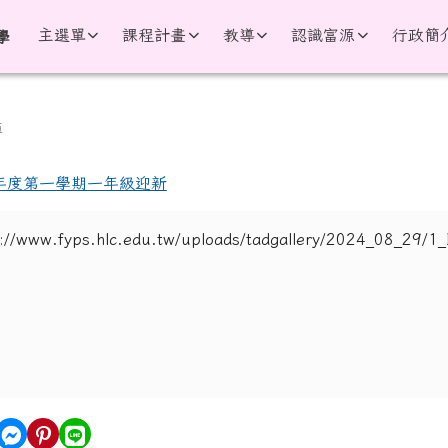
學
主選單
課程計畫
教導
認識富源
行政簡
學
區域
簿
學年度第一學期一年級迎新