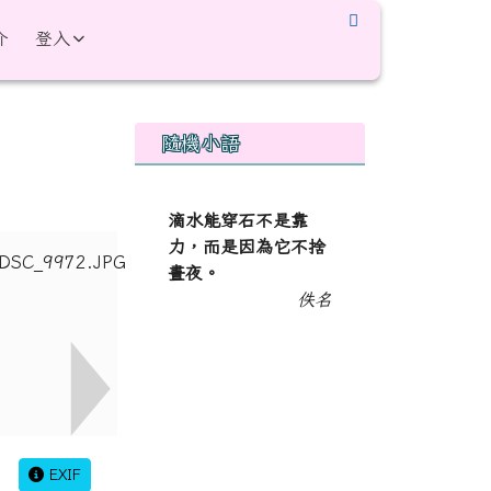
介
登入
右邊區域內容
隨機小語
滴水能穿石不是靠
力，而是因為它不捨
晝夜。
佚名
EXIF